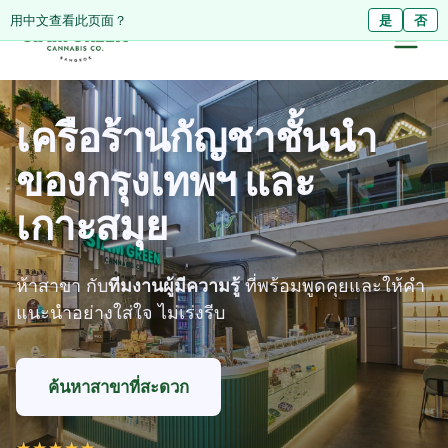
Diese Seite auf Deutsch ansehen?
用中文查看此页面？
Ja
是
Nein
否
เครือร้านกัญชาชั้นนำ
ของกรุงเทพฯ และ
เกาะสมุย
ห้าสาขา กับ
ทีมงานผู้มีความรู้
ที่พร้อมพูดคุยและให้คำ
แนะนำอย่างใส่ใจ ไม่เร่งรีบ
ค้นหาสาขาที่สะดวก
★★★★★